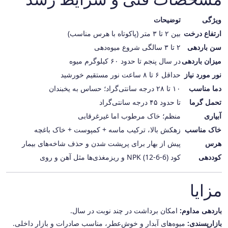
ویژگی
توضیحات
ارتفاع درخت
بین ۲ تا ۳ متر (پاکوتاه با هرس مناسب)
سن باردهی
۲ تا ۳ سالگی شروع میوه‌دهی
میزان باردهی
در سال پنجم تا حدود ۶۰ کیلوگرم میوه
نور مورد نیاز
حداقل ۶ تا ۸ ساعت نور مستقیم خورشید
دما مناسب
۱۰ تا ۲۸ درجه سانتی‌گراد؛ حساس به یخبندان
تحمل گرما
تا حدود ۴۵ درجه سانتی‌گراد
آبیاری
منظم؛ خاک مرطوب اما غیرغرقابی
خاک مناسب
زهکش بالا، ترکیب ماسه + کمپوست + خاک باغچه
هرس
پیش از بهار برای پرپشت شدن و حذف شاخه‌های بیمار
کوددهی
کود NPK (12-6-6) و ریزمغذی‌ها مثل آهن و روی
مزایا
باردهی مداوم:
امکان برداشت در چند نوبت در سال.
بازارپسندی:
میوه‌های آبدار و خوش‌عطر، مناسب صادرات و بازار داخلی.